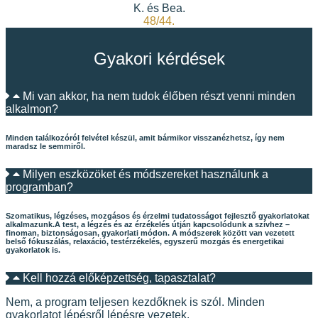
K. és Bea.
48/44.
Gyakori kérdések
Mi van akkor, ha nem tudok élőben részt venni minden
alkalmon?
Minden találkozóról felvétel készül, amit bármikor visszanézhetsz, így nem
maradsz le semmiről.
Milyen eszközöket és módszereket használunk a
programban?
Szomatikus, légzéses, mozgásos és érzelmi tudatosságot fejlesztő gyakorlatokat
alkalmazunk.
A test, a légzés és az érzékelés útján kapcsolódunk a szívhez –
finoman, biztonságosan, gyakorlati módon. A módszerek között van vezetett
belső fókuszálás, relaxáció, testérzékelés, egyszerű mozgás és energetikai
gyakorlatok is.
Kell hozzá előképzettség, tapasztalat?
Nem, a program teljesen kezdőknek is szól. Minden
gyakorlatot lépésről lépésre vezetek.