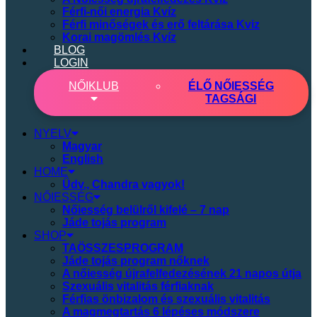
Férfi-női energia Kvíz
Férfi minőségek és erő feltárása Kviz
Korai magömlés Kvíz
BLOG
LOGIN
NŐI
KLUB
ÉLŐ NŐIESSÉG
TAGSÁGI
NYELV
Magyar
English
HOME
Üdv., Chandra vagyok!
NŐIESSÉG
Nőiesség belülről kifelé – 7 nap
Jáde tojás program
SHOP
TAÖSSZESPROGRAM
Jáde tojás program nőknek
A nőiesség újrafelfedezésének 21 napos útja
Szexuális vitalitás férfiaknak
Férfias önbizalom és szexuális vitalitás
A magmegtartás 6 lépéses módszere