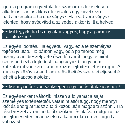
Igen, a program egyedülállók számára is tökéletesen
alkalmas.Fantasztikus elökészités egy következő
párkapcsolatra – ha erre vágysz! Ha csak arra vágysz
jelenleg, hogy gyógyitsd a szivedet, akkor is itt a helyed!
Mit tegyek, ha bizonytalan vagyok, hogy a párom is
csatlakozzon?
Ez egyéni döntés. Ha egyedül vagy, ez a te személyes
fejlődési utad. Ha párban vagy, és a partnered még
bizonytalan, beszélj vele őszintén arról, hogy te miért
szeretnéd ezt a fejlődést, hangsúlyozd, hogy nem
kritizálásról van szó, hanem közös fejlődési lehetőségről. A
klub egy közös kaland, ami erősítheti és szeretetteljesebbé
teheti a kapcsolatotokat.
Mennyi időre van szükségem egy tartós átalakuláshoz?
Ez egyénenként változik, hiszen a folyamat a saját
személyes történetedtől, valamint attól függ, hogy mennyi
időt és energiát tudsz a találkozók után magadra szánni. Ha
részt veszel az online találkozókon, és aktívan dolgozol az
önfejlődéseden, már az első alkalom után érezni fogod a
változást.