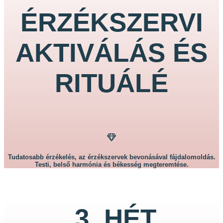
ÉRZÉKSZERVI
AKTIVÁLÁS ÉS
RITUÁLÉ
Tudatosabb érzékelés, az érzékszervek bevonásával fájdalomoldás.
Testi, belső harmónia és békesség megteremtése.
3. HÉT