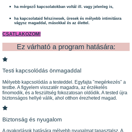
ha mérgező kapcsolatokban voltál ill. vagy jelenleg is,
ha kapcsolataid felszinesek, üresek és mélyebb intimitásra
vágysz magaddal, másokkal és az élettel.
CSATLAKOZOM!
Ez várható a program hatására:
Testi kapcsolódás önmagaddal
Mélyebb kapcsolódás a testeddel. Egyfajta "megérkezés" a
testbe. A figyelem visszatér magadra, az érzékelés
finomodik, és a feszültség fokozatosan oldódik. A tested újra
biztonságos hellyé válik, ahol otthon érezheted magad.
Biztonság és nyugalom
A gyakorlások hatására mélyebb nyugalmat tapasztalsz. A