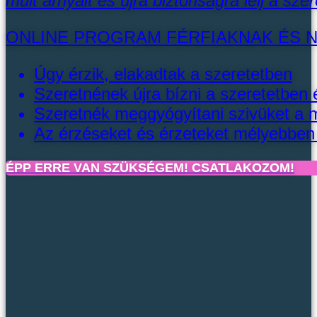
múlt árnyait és újra biztonságra lelj a sze
ONLINE PROGRAM FÉRFIAKNAK ÉS N
Úgy érzik, elakadtak a szeretetben
Szeretnének újra bízni a szeretetben 
Szeretnék meggyógyítani szivüket a mú
Az érzéseket és érzeteket mélyebben
ÉPP ERRE VAN SZÜKSÉGEM! CSATLAKOZOM!