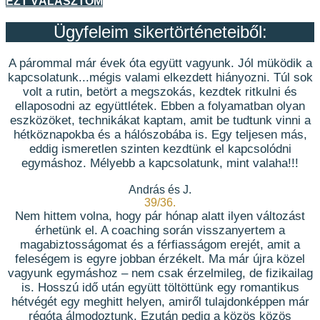
EZT VÁLASZTOM
Ügyfeleim sikertörténeteiből:
A párommal már évek óta együtt vagyunk. Jól müködik a
kapcsolatunk...mégis valami elkezdett hiányozni. Túl sok
volt a rutin, betört a megszokás, kezdtek ritkulni és
ellaposodni az együttlétek. Ebben a folyamatban olyan
eszközöket, technikákat kaptam, amit be tudtunk vinni a
hétköznapokba és a hálószobába is. Egy teljesen más,
eddig ismeretlen szinten kezdtünk el kapcsolódni
egymáshoz. Mélyebb a kapcsolatunk, mint valaha!!!
András és J.
39/36.
Nem hittem volna, hogy pár hónap alatt ilyen változást
érhetünk el. A coaching során visszanyertem a
magabiztosságomat és a férfiasságom erejét, amit a
feleségem is egyre jobban érzékelt. Ma már újra közel
vagyunk egymáshoz – nem csak érzelmileg, de fizikailag
is. Hosszú idő után együtt töltöttünk egy romantikus
hétvégét egy meghitt helyen, amiről tulajdonképpen már
régóta álmodoztunk. Ezután pedig a közös közös