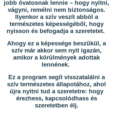
jobb óvatosnak
lennie – hogy
nyitni,
vágyni, remélni nem biztonságos
.
Ilyenkor a szív
veszít
abból a
természetes
képességéből
, hogy
nyisson és
befogadja
a szeretetet.
Ahogy ez a képessége
beszűkül
, a
szív már akkor
sem nyit igazán
,
amikor a körülmények adottak
lennének.
Ez a program
segít visszatalálni
a
szív
természetes állapotához
, ahol
újra nyitni tud a szeretetre: hogy
érezhess, kapcsolódhass és
szeretetbe
n élj.