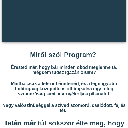
Miről szól Program?
Érezted már, hogy bár
minden okod
meglenne rá
,
mégsem
tudsz igazán örülni?
Mintha csak a
felszint érintenéd
, és a legnagyobb
boldogság közepette is ott
bujkálna egy réteg
szomorúság,
ami beárnyékolja a pillanatot.
Nagy valószínűséggel a szíved szomorú, csalódott, fáj és
fél.
Talán már túl sokszor élte meg, hogy