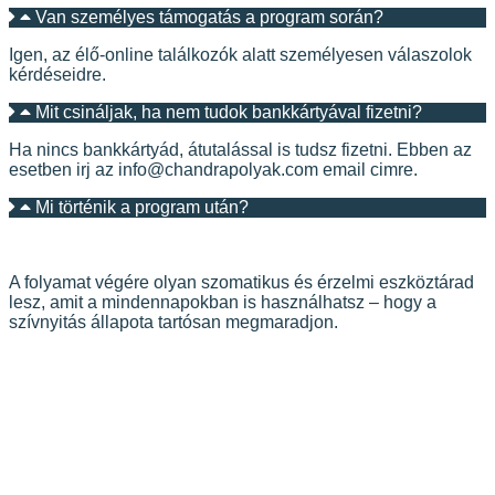
Van személyes támogatás a program során?
Igen, az élő-online találkozók alatt személyesen válaszolok
kérdéseidre.
Mit csináljak, ha nem tudok bankkártyával fizetni?
Ha nincs bankkártyád, átutalással is tudsz fizetni. Ebben az
esetben irj az info@chandrapolyak.com email cimre.
Mi történik a program után?
A folyamat végére olyan szomatikus és érzelmi eszköztárad
lesz, amit a mindennapokban is használhatsz – hogy a
szívnyitás állapota tartósan megmaradjon.