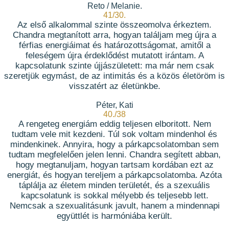
Reto / Melanie.
41/30.
Az első alkalommal szinte összeomolva érkeztem.
Chandra megtanított arra, hogyan találjam meg újra a
férfias energiáimat és határozottságomat, amitől a
feleségem újra érdeklődést mutatott irántam. A
kapcsolatunk szinte újjászületett: ma már nem csak
szeretjük egymást, de az intimitás és a közös életöröm is
visszatért az életünkbe.
Péter, Kati
40./38
A rengeteg energiám eddig teljesen elboritott. Nem
tudtam vele mit kezdeni. Túl sok voltam mindenhol és
mindenkinek. Annyira, hogy a párkapcsolatomban sem
tudtam megfelelően jelen lenni. Chandra segített abban,
hogy megtanuljam, hogyan tartsam kordában ezt az
energiát, és hogyan tereljem a párkapcsolatomba. Azóta
táplálja az életem minden területét, és a szexuális
kapcsolatunk is sokkal mélyebb és teljesebb lett.
Nemcsak a szexualitásunk javult, hanem a mindennapi
együttlét is harmóniába került.