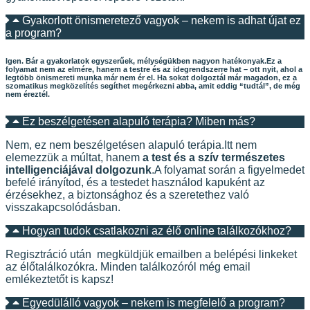
Gyakorlott önismeretező vagyok – nekem is adhat újat ez
a program?
Igen. Bár a gyakorlatok egyszerűek, mélységükben nagyon hatékonyak.
Ez a
folyamat nem az elmére, hanem a testre és az idegrendszerre hat – ott nyit, ahol a
legtöbb önismereti munka már nem ér el. Ha sokat dolgoztál már magadon, ez a
szomatikus megközelítés segíthet
megérkezni abba, amit eddig “tudtál”, de még
nem éreztél.
Ez beszélgetésen alapuló terápia? Miben más?
Nem, ez nem beszélgetésen alapuló terápia.
Itt nem
elemezzük a múltat, hanem
a test és a szív természetes
intelligenciájával dolgozunk
.
A folyamat során a figyelmedet
befelé irányítod, és a testedet használod kapuként az
érzésekhez, a biztonsághoz és a szeretethez való
visszakapcsolódásban.
Hogyan tudok csatlakozni az élő online találkozókhoz?
Regisztráció után megküldjük emailben a belépési linkeket
az élőtalálkozókra. Minden találkozóról még email
emlékeztetőt is kapsz!
Egyedülálló vagyok – nekem is megfelelő a program?