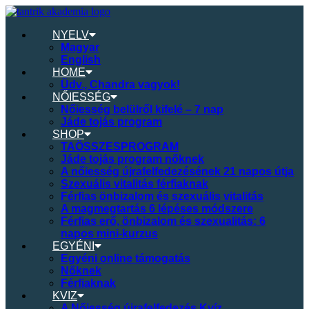
NYELV
Magyar
English
HOME
Üdv., Chandra vagyok!
NŐIESSÉG
Nőiesség belülről kifelé – 7 nap
Jáde tojás program
SHOP
TAÖSSZESPROGRAM
Jáde tojás program nőknek
A nőiesség újrafelfedezésének 21 napos útja
Szexuális vitalitás férfiaknak
Férfias önbizalom és szexuális vitalitás
A magmegtartás 6 lépéses módszere
Férfias erő, önbizalom és szexualitás: 6
napos mini-kurzus
EGYÉNI
Egyéni online támogatás
Nőknek
Férfiaknak
KVIZ
A Nőiesség újrafelfedezés Kvíz