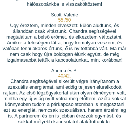
hálószobánkba is visszaköltöztem!
Scott, Valerie
55./50
Úgy éreztem, minden elveszett: külön aludtunk, és
állandóan csak vitáztunk. Chandra segítségével
megtaláltam a belső erőmet, és elkezdtem változtatni.
Amikor a feleségem látta, hogy komolyan veszem, és
valóban tenni akarok értünk, ő is nyitottabbá vált. Ma már
nem csak hogy újra boldogan élünk együtt, de még
izgalmasabbá tettük a kapcsolatunkat, mint korábban!
Andrea és B.
40/42.
Chandra segítségével sikerült végre irányítanom a
szexuális energiámat, ami eddig teljesen eluralkodott
rajtam. Az első légzőgyakorlat után olyan élményem volt,
mintha egy új világ nyílt volna meg előttem. Azóta sokkal
könnyebben tudom a párkapcsolatomban is megosztani
ezt az energiát, nemcsak szexuálisan, hanem érzelmileg
is. A partnerem és én is jobban érezzük egymást, és
sokkal mélyebb kapcsolatot alakítottunk ki.