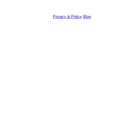
© Chandra Polyak, 2022. All Rights Reserved.
Email:
info@chandrapolyak.com
Privacy & Policy
Blog
Terms & Conditions