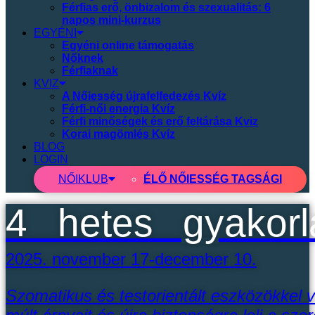
Férfias erő, önbizalom és szexualitás: 6
napos mini-kurzus
EGYÉNI
Egyéni online támogatás
Nőknek
Férfiaknak
KVIZ
A Nőiesség újrafelfedezés Kvíz
Férfi-női energia Kvíz
Férfi minőségek és erő feltárása Kviz
Korai magömlés Kvíz
BLOG
LOGIN
NŐI
KLUB
ÉLŐ NŐIESSÉG TAGSÁGI
4 hetes gyakorl
2025. november 17-december 10.
Szomatikus és testorientált eszközökkel v