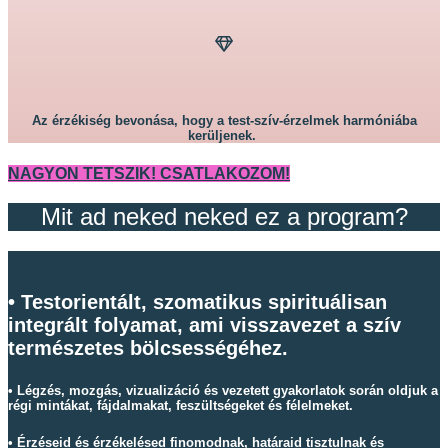
Az érzékiség bevonása, hogy a test-szív-érzelmek harmóniába
kerüljenek.
NAGYON TETSZIK! CSATLAKOZOM!
Mit ad neked neked ez a program?
• Testorientált, szomatikus spirituálisan
integrált folyamat, ami visszavezet a szív
természetes bölcsességéhez.
• Légzés, mozgás, vizualizáció és vezetett gyakorlatok során oldjuk a
régi mintákat, fájdalmakat, feszültségeket és félelmeket
.
• Érzéseid és érzékelésed finomodnak, határaid tisztulnak és