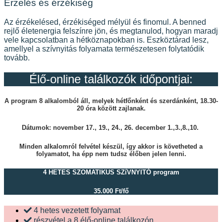
Érzelés és érzékiség
Az érzékelésed, érzékiséged mélyül és finomul. A benned
rejlő életenergia felszínre jön, és megtanulod, hogyan maradj
vele kapcsolatban a hétköznapokban is. Eszköztárad lesz,
amellyel a szívnyitás folyamata természetesen folytatódik
tovább.
Élő-online találkozók időpontjai:
A program 8 alkalomból áll, melyek
hétfőnként és szerdánként, 18.30-
20 óra között
zajlanak.
Dátumok: november 17., 19., 24., 26. december 1.,3.,8.,10.
Minden alkalomról
felvétel készül
, így akkor is követheted a
folyamatot, ha épp nem tudsz élőben jelen lenni.
4 HETES SZOMATIKUS SZíVNYITÓ program
35.000 Ft/fő
4 hetes vezetett folyamat
részvétel a 8 élő-online találkozón