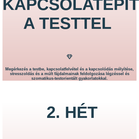
KAPCSOLATÉPI
A TESTTEL
Megérkezés a testbe, kapcsolatfelvétel és a kapcsolódás mélyítése,
stresszoldás és a múlt fájdalmainak feldolgozása légzéssel és
szomatikus-testorientált gyakorlatokkal.
2. HÉT