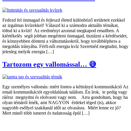
Fedezd fel önmagad és fejleszd életed különböző területeit ezekkel
az izgalmas kvízekkel! Válaszd ki a számodra aktuális témákat,
töltsd ki a kvízt! Az eredményt azonnal megkapod emailben. A
kiértékelés segít jobban megérteni önmagad, tisztázni a kérdéseidet,
és könnyebben dönteni a változtatásokról, hogy továbbléphess a
megoldás irányába. Férfi-női energia kvíz Szeretnéd megtudni, hogy
jelenleg melyik energia […]
Tartozom egy vallomással… 😅
Egy személyes vallomás: miért fontos a kétirányú kommunikáció Az
email kommunikációt egyoldalúnak találom. Én írok, te pedig vagy
ráérsz megnyitni és elolvasni vagy nem. Arra gondoltam, hogy ha
olyan témáról írnék, ami NAGYON érdekel téged (is), akkor
nagyobb eséllyel szakítanál időt az olvasásra. Miért lenne ez jó?
Mert minél több ismeret és tudatosság épül […]