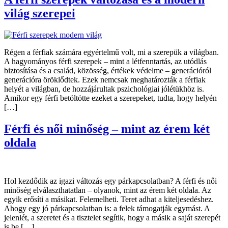
világ szerepei
Régen a férfiak számára egyértelmű volt, mi a szerepük a világban.
A hagyományos férfi szerepek – mint a létfenntartás, az utódlás
biztosítása és a család, közösség, értékek védelme – generációról
generációra öröklődtek. Ezek nemcsak meghatározták a férfiak
helyét a világban, de hozzájárultak pszichológiai jólétükhöz is.
Amikor egy férfi betöltötte ezeket a szerepeket, tudta, hogy helyén
[…]
Férfi és női minőség – mint az érem két
oldala
Hol kezdődik az igazi változás egy párkapcsolatban? A férfi és női
minőség elválaszthatatlan – olyanok, mint az érem két oldala. Az
egyik erősíti a másikat. Felemelheti. Teret adhat a kiteljesedéshez.
Ahogy egy jó párkapcsolatban is: a felek támogatják egymást. A
jelenlét, a szeretet és a tisztelet segítik, hogy a másik a saját szerepét
is be […]