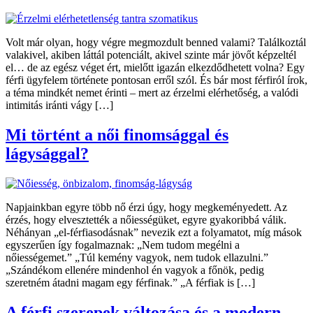
Volt már olyan, hogy végre megmozdult benned valami? Találkoztál
valakivel, akiben láttál potenciált, akivel szinte már jövőt képzeltél
el… de az egész véget ért, mielőtt igazán elkezdődhetett volna? Egy
férfi ügyfelem története pontosan erről szól. És bár most férfiról írok,
a téma mindkét nemet érinti – mert az érzelmi elérhetőség, a valódi
intimitás iránti vágy […]
Mi történt a női finomsággal és
lágysággal?
Napjainkban egyre több nő érzi úgy, hogy megkeményedett. Az
érzés, hogy elvesztették a nőiességüket, egyre gyakoribbá válik.
Néhányan „el-férfiasodásnak” nevezik ezt a folyamatot, míg mások
egyszerűen így fogalmaznak: „Nem tudom megélni a
nőiességemet.” „Túl kemény vagyok, nem tudok ellazulni.”
„Szándékom ellenére mindenhol én vagyok a főnök, pedig
szeretném átadni magam egy férfinak.” „A férfiak is […]
A férfi szerepek változása és a modern