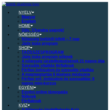
NYELV
Magyar
English
HOME
Üdv., Chandra vagyok!
NŐIESSÉG
Nőiesség belülről kifelé – 7 nap
Jáde tojás program
SHOP
TAÖSSZESPROGRAM
Jáde tojás program nőknek
A nőiesség újrafelfedezésének 21 napos útja
Szexuális vitalitás férfiaknak
Férfias önbizalom és szexuális vitalitás
A magmegtartás 6 lépéses módszere
Férfias erő, önbizalom és szexualitás: 6
napos mini-kurzus
EGYÉNI
Egyéni online támogatás
Nőknek
Férfiaknak
KVIZ
A Nőiesség újrafelfedezés Kvíz