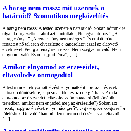
A harag nem rossz: mit üzennek a
határaid? Szomatikus megközelítés
A harag nem rossz: A tested üzenete a határaidról Sokan nőttünk fel
olyan környezetben, ahol azt tanították: „Ne legyél dühös.” „A
harag csúnya.” „A rendes lány nem mérges.” És emiatt mára
rengeteg nő teljesen elveszítette a kapcsolatot ezzel az alapvető
érzelmével. Pedig a harag nem rossz. Nem szégyellni való. Nem
elnyomni való. És nem „probléma”, […]
Amikor elnyomod az érzéseidet,
eltávolodsz önmagadtól
A test minden elnyomott érzést lenyomatként hordoz – és ezek
hatnak a döntéseidre, kapcsolataidra és az energiádra is. Amikor
elnyomod az érzéseidet, eltávolodsz önmagadtól (Mi történik a
testedben, amikor nem engeded meg az érzéseidet?) Sokan azt
hiszik, hogy az érzések elnyomása „erő”, vagy épp szükségszerű a
túléléshez. De valójában minden elnyomott érzés lassan eltávolít a
[…]