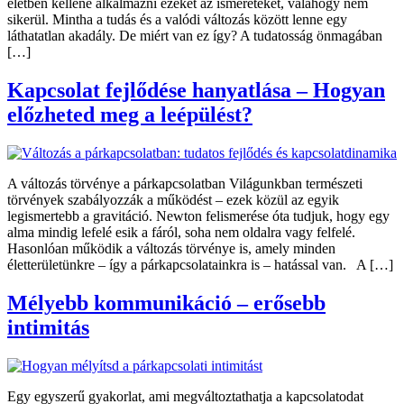
életben kellene alkalmazni ezeket az ismereteket, valahogy nem
sikerül. Mintha a tudás és a valódi változás között lenne egy
láthatatlan akadály. De miért van ez így? A tudatosság önmagában
[…]
Kapcsolat fejlődése hanyatlása – Hogyan
előzheted meg a leépülést?
A változás törvénye a párkapcsolatban Világunkban természeti
törvények szabályozzák a működést – ezek közül az egyik
legismertebb a gravitáció. Newton felismerése óta tudjuk, hogy egy
alma mindig lefelé esik a fáról, soha nem oldalra vagy felfelé.
Hasonlóan működik a változás törvénye is, amely minden
életterületünkre – így a párkapcsolatainkra is – hatással van. A […]
Mélyebb kommunikáció – erősebb
intimitás
Egy egyszerű gyakorlat, ami megváltoztathatja a kapcsolatodat