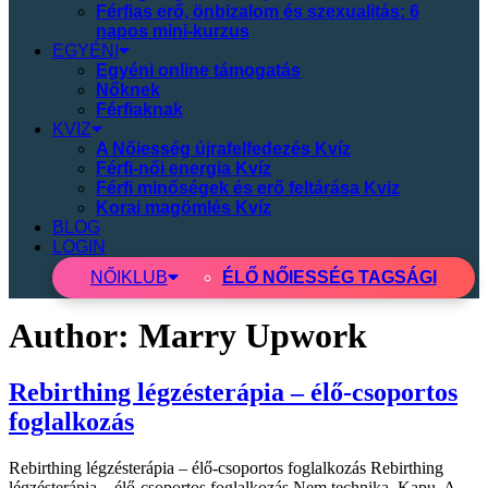
Férfias erő, önbizalom és szexualitás: 6
napos mini-kurzus
EGYÉNI
Egyéni online támogatás
Nőknek
Férfiaknak
KVIZ
A Nőiesség újrafelfedezés Kvíz
Férfi-női energia Kvíz
Férfi minőségek és erő feltárása Kviz
Korai magömlés Kvíz
BLOG
LOGIN
NŐI
KLUB
ÉLŐ NŐIESSÉG TAGSÁGI
Author:
Marry Upwork
Rebirthing légzésterápia – élő-csoportos
foglalkozás
Rebirthing légzésterápia – élő-csoportos foglalkozás Rebirthing
légzésterápia – élő-csoportos foglalkozás Nem technika. Kapu. A