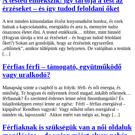
A tested emlékszik: így tárolja a test az
érzéseket – és így tudod feloldani őket
A test minden kimondatlan érzést lenyomatként hordoz, és ezek
hatnak a kapcsolataidra, energiádra és arra is, mennyire tudsz
önazonos életet élni. A tested emlékszik… többre, mint hinnéd
(Hogyan tárolja a test az érzéseket – és hogyan tudod feloldani
őket?) Sokan azt gondolják, hogy az érzéseink egyszerűen
„eltűnnek”, amikor túllépünk egy helyzeten. De valójában a testünk
[…]
Férfias férfi – támogató, együtműködő
vagy uralkodó?
Manapság szinte a csapból is az folyik: férfi- és női energia, és
minőség. Te hogyan és milyennek érzed magad..inkább nőiesnek…
férfiasnak? És szerinted érdemes lenne némi finomhangolás? És
tulajdonképpen ennyi lenne az egész: Férfi – férfias energiával –
kipipálva! Rendben vagyok! Vagy nőként nőies energiával –
minden ok, lapozzunk! Akkor miért van mégis az, hogy […]
Férfiaknak is szükségük van a női oldaluk