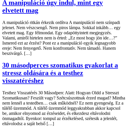
A manipuláció úgy indul, mint egy
elvetett mag
A manipuláció ritkán érkezik ordítva A manipuláció nem színpadi
jelenet. Nem vészcsengő. Nem piros lámpa. Sokkal inkább… egy
elvetett mag. Egy félmondat. Egy odapöttyintett megjegyzés.
Valami, amiről hirtelen nem is érted: „Ez most hogy jön ide…?”
Ismered ezt az érzést? Pont ez a manipuláció egyik legnagyobb
ereje: Nem fenyegető. Nem konfrontatív. Nem támadó. Hanem
beszivárgó. […]
30 másodperces szomatikus gyakorlat a
stressz oldására és a testhez
visszatéréshez
Testhez Visszatérés 30 Másodperc Alatt: Hogyan Oldd a Stresszt
Szomatikusan? Feszült vagy? Szétcsúszottnak érzed magad? Mintha
nem lennél a testedben… csak működnél? Ez nem gyengeség. Ez a
túlélő üzemmód. A túlélő üzemmód leggyakrabban akkor kapcsol
be, amikor elnyomod az érzéseidet, és elkezdesz eltávolodni
önmagadtól. Ilyenkor: tompul az érzékelésed, szétesik a jelenlét,
eltávolodsz a saját belső […]