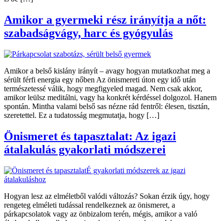
Amikor a gyermeki rész irányítja a nőt:
szabadságvágy, harc és gyógyulás
Amikor a belső kislány irányít – avagy hogyan mutatkozhat meg a
sérült férfi energia egy nőben Az önismereti úton egy idő után
természetessé válik, hogy megfigyeled magad. Nem csak akkor,
amikor leülsz meditálni, vagy ha konkrét kérdéssel dolgozol. Hanem
spontán. Mintha valami belső sas nézne rád fentről: élesen, tisztán,
szeretettel. Ez a tudatosság megmutatja, hogy […]
Önismeret és tapasztalat: Az igazi
átalakulás gyakorlati módszerei
Hogyan lesz az elméletből valódi változás? Sokan érzik úgy, hogy
rengeteg elméleti tudással rendelkeznek az önismeret, a
párkapcsolatok vagy az önbizalom terén, mégis, amikor a való