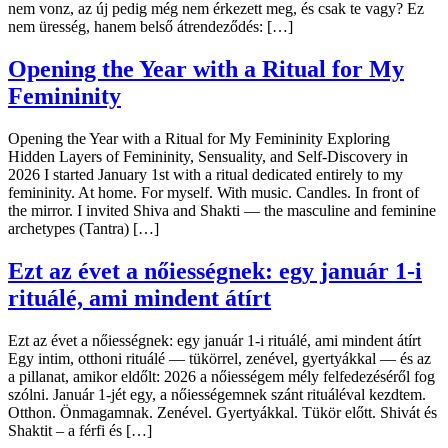
nem vonz, az új pedig még nem érkezett meg, és csak te vagy? Ez
nem üresség, hanem belső átrendeződés: […]
Opening the Year with a Ritual for My
Femininity
Opening the Year with a Ritual for My Femininity Exploring
Hidden Layers of Femininity, Sensuality, and Self-Discovery in
2026 I started January 1st with a ritual dedicated entirely to my
femininity. At home. For myself. With music. Candles. In front of
the mirror. I invited Shiva and Shakti — the masculine and feminine
archetypes (Tantra) […]
Ezt az évet a nőiességnek: egy január 1-i
rituálé, ami mindent átírt
Ezt az évet a nőiességnek: egy január 1-i rituálé, ami mindent átírt
Egy intim, otthoni rituálé — tükörrel, zenével, gyertyákkal — és az
a pillanat, amikor eldőlt: 2026 a nőiességem mély felfedezéséről fog
szólni. Január 1-jét egy, a nőiességemnek szánt rituáléval kezdtem.
Otthon. Önmagamnak. Zenével. Gyertyákkal. Tükör előtt. Shivát és
Shaktit – a férfi és […]