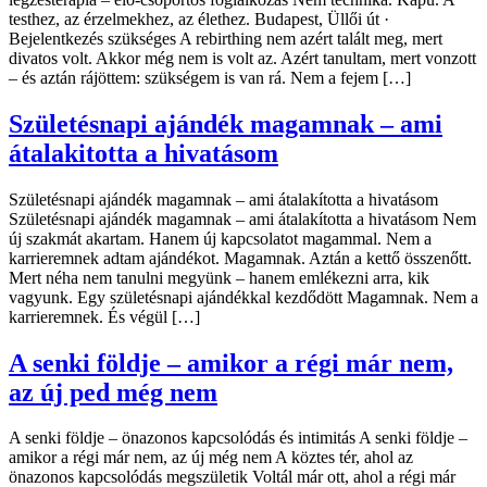
testhez, az érzelmekhez, az élethez. Budapest, Üllői út ·
Bejelentkezés szükséges A rebirthing nem azért talált meg, mert
divatos volt. Akkor még nem is volt az. Azért tanultam, mert vonzott
– és aztán rájöttem: szükségem is van rá. Nem a fejem […]
Születésnapi ajándék magamnak – ami
átalakitotta a hivatásom
Születésnapi ajándék magamnak – ami átalakította a hivatásom
Születésnapi ajándék magamnak – ami átalakította a hivatásom Nem
új szakmát akartam. Hanem új kapcsolatot magammal. Nem a
karrieremnek adtam ajándékot. Magamnak. Aztán a kettő összenőtt.
Mert néha nem tanulni megyünk – hanem emlékezni arra, kik
vagyunk. Egy születésnapi ajándékkal kezdődött Magamnak. Nem a
karrieremnek. És végül […]
A senki földje – amikor a régi már nem,
az új ped még nem
A senki földje – önazonos kapcsolódás és intimitás A senki földje –
amikor a régi már nem, az új még nem A köztes tér, ahol az
önazonos kapcsolódás megszületik Voltál már ott, ahol a régi már