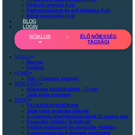
Férfi-női energia Kvíz
Férfi minőségek és erő feltárása Kviz
Korai magömlés Kvíz
BLOG
LOGIN
NŐI
KLUB
ÉLŐ NŐIESSÉG
TAGSÁGI
NYELV
Magyar
English
HOME
Üdv., Chandra vagyok!
NŐIESSÉG
Nőiesség belülről kifelé – 7 nap
Jáde tojás program
SHOP
TAÖSSZESPROGRAM
Jáde tojás program nőknek
A nőiesség újrafelfedezésének 21 napos útja
Szexuális vitalitás férfiaknak
Férfias önbizalom és szexuális vitalitás
A magmegtartás 6 lépéses módszere