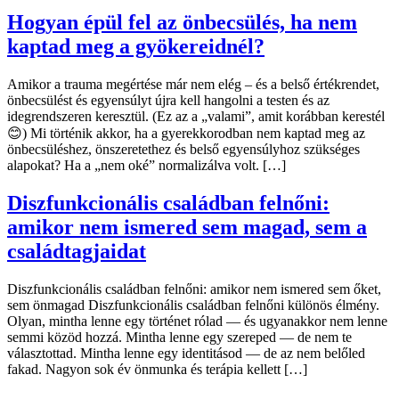
Hogyan épül fel az önbecsülés, ha nem
kaptad meg a gyökereidnél?
Amikor a trauma megértése már nem elég – és a belső értékrendet,
önbecsülést és egyensúlyt újra kell hangolni a testen és az
idegrendszeren keresztül. (Ez az a „valami”, amit korábban kerestél
😊) Mi történik akkor, ha a gyerekkorodban nem kaptad meg az
önbecsüléshez, önszeretethez és belső egyensúlyhoz szükséges
alapokat? Ha a „nem oké” normalizálva volt. […]
Diszfunkcionális családban felnőni:
amikor nem ismered sem magad, sem a
családtagjaidat
Diszfunkcionális családban felnőni: amikor nem ismered sem őket,
sem önmagad Diszfunkcionális családban felnőni különös élmény.
Olyan, mintha lenne egy történet rólad — és ugyanakkor nem lenne
semmi közöd hozzá. Mintha lenne egy szereped — de nem te
választottad. Mintha lenne egy identitásod — de az nem belőled
fakad. Nagyon sok év önmunka és terápia kellett […]