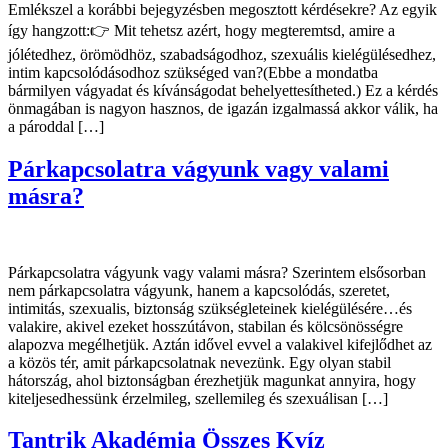
Emlékszel a korábbi bejegyzésben megosztott kérdésekre? Az egyik
így hangzott:👉 Mit tehetsz azért, hogy megteremtsd, amire a
jólétedhez, örömödhöz, szabadságodhoz, szexuális kielégülésedhez,
intim kapcsolódásodhoz szükséged van?(Ebbe a mondatba
bármilyen vágyadat és kívánságodat behelyettesítheted.) Ez a kérdés
önmagában is nagyon hasznos, de igazán izgalmassá akkor válik, ha
a pároddal […]
Párkapcsolatra vágyunk vagy valami
másra?
Párkapcsolatra vágyunk vagy valami másra? Szerintem elsősorban
nem párkapcsolatra vágyunk, hanem a kapcsolódás, szeretet,
intimitás, szexualis, biztonság szükségleteinek kielégülésére…és
valakire, akivel ezeket hosszútávon, stabilan és kölcsönösségre
alapozva megélhetjük. Aztán idővel evvel a valakivel kifejlődhet az
a közös tér, amit párkapcsolatnak nevezünk. Egy olyan stabil
hátország, ahol biztonságban érezhetjük magunkat annyira, hogy
kiteljesedhessünk érzelmileg, szellemileg és szexuálisan […]
Tantrik Akadémia Összes Kvíz