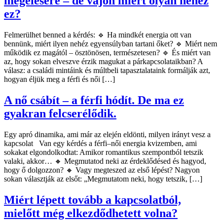
megélésére – de vajon miért olyan nehéz
ez?
Felmerülhet benned a kérdés: 🔹 Ha mindkét energia ott van
bennünk, miért ilyen nehéz egyensúlyban tartani őket? 🔹 Miért nem
működik ez magától – ösztönösen, természetesen? 🔹 És miért van
az, hogy sokan elveszve érzik magukat a párkapcsolataikban? A
válasz: a családi mintáink és múltbeli tapasztalataink formálják azt,
hogyan éljük meg a férfi és női […]
A nő csábít – a férfi hódít. De ma ez
gyakran felcserélődik.
Egy apró dinamika, ami már az elején eldönti, milyen irányt vesz a
kapcsolat Van egy kérdés a férfi–női energia kvizemben, ami
sokakat elgondolkodtat: Amikor romantikus szempontból tetszik
valaki, akkor… 🔸 Megmutatod neki az érdeklődésed és hagyod,
hogy ő dolgozzon? 🔸 Vagy megteszed az első lépést? Nagyon
sokan választják az elsőt: „Megmutatom neki, hogy tetszik, […]
Miért lépett tovább a kapcsolatból,
mielőtt még elkezdődhetett volna?