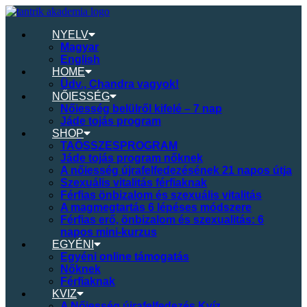
NYELV
Magyar
English
HOME
Üdv., Chandra vagyok!
NŐIESSÉG
Nőiesség belülről kifelé – 7 nap
Jáde tojás program
SHOP
TAÖSSZESPROGRAM
Jáde tojás program nőknek
A nőiesség újrafelfedezésének 21 napos útja
Szexuális vitalitás férfiaknak
Férfias önbizalom és szexuális vitalitás
A magmegtartás 6 lépéses módszere
Férfias erő, önbizalom és szexualitás: 6
napos mini-kurzus
EGYÉNI
Egyéni online támogatás
Nőknek
Férfiaknak
KVIZ
A Nőiesség újrafelfedezés Kvíz