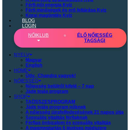
Férfi-női energia Kvíz
Férfi minőségek és erő feltárása Kviz
Korai magömlés Kvíz
BLOG
LOGIN
NŐI
KLUB
ÉLŐ NŐIESSÉG
TAGSÁGI
NYELV
Magyar
English
HOME
Üdv., Chandra vagyok!
NŐIESSÉG
Nőiesség belülről kifelé – 7 nap
Jáde tojás program
SHOP
TAÖSSZESPROGRAM
Jáde tojás program nőknek
A nőiesség újrafelfedezésének 21 napos útja
Szexuális vitalitás férfiaknak
Férfias önbizalom és szexuális vitalitás
A magmegtartás 6 lépéses módszere