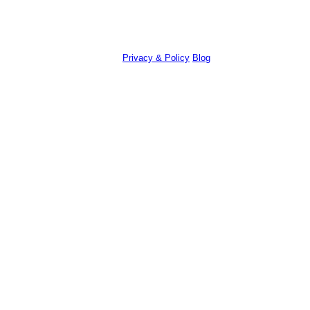
© Chandra Polyak, 2022. All Rights Reserved.
Email:
info@chandrapolyak.com
Privacy & Policy
Blog
Terms & Conditions