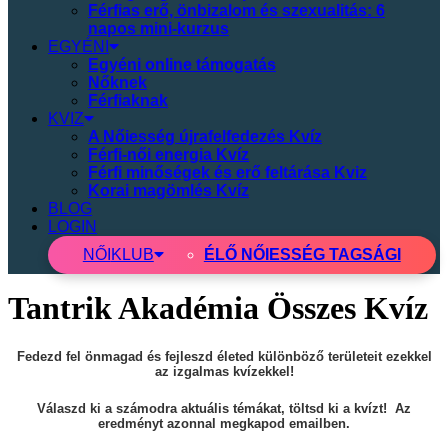
Férfias erő, önbizalom és szexualitás: 6
napos mini-kurzus
EGYÉNI
Egyéni online támogatás
Nőknek
Férfiaknak
KVIZ
A Nőiesség újrafelfedezés Kvíz
Férfi-női energia Kvíz
Férfi minőségek és erő feltárása Kviz
Korai magömlés Kvíz
BLOG
LOGIN
NŐI
KLUB
ÉLŐ NŐIESSÉG TAGSÁGI
Tantrik Akadémia Összes Kvíz
Fedezd fel önmagad és fejleszd életed különböző területeit ezekkel
az izgalmas kvízekkel!
Válaszd ki a számodra aktuális témákat, töltsd ki a kvízt! Az
eredményt azonnal megkapod emailben.