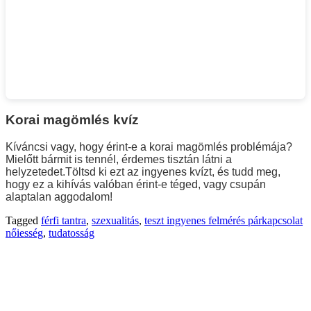
Korai magömlés kvíz
Kíváncsi vagy, hogy érint-e a korai magömlés problémája?
Mielőtt bármit is tennél, érdemes tisztán látni a
helyzetedet.
Töltsd ki ezt az ingyenes kvízt, és tudd meg,
hogy ez a kihívás valóban érint-e téged, vagy csupán
alaptalan aggodalom!
Tagged
férfi tantra
,
szexualitás
,
teszt ingyenes felmérés párkapcsolat
nőiesség
,
tudatosság