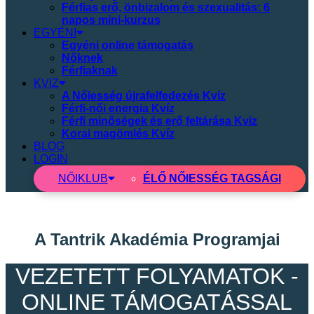
Férfias erő, önbizalom és szexualitás: 6
napos mini-kurzus
EGYÉNI
Egyéni online támogatás
Nőknek
Férfiaknak
KVIZ
A Nőiesség újrafelfedezés Kvíz
Férfi-női energia Kvíz
Férfi minőségek és erő feltárása Kviz
Korai magömlés Kvíz
BLOG
LOGIN
NŐI
KLUB
ÉLŐ NŐIESSÉG TAGSÁGI
A Tantrik Akadémia Programjai
VEZETETT FOLYAMATOK -
ONLINE TÁMOGATÁSSAL