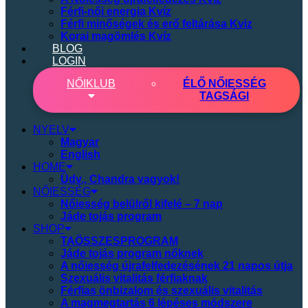
Férfi-női energia Kvíz
Férfi minőségek és erő feltárása Kviz
Korai magömlés Kvíz
BLOG
LOGIN
NŐI
KLUB
ÉLŐ NŐIESSÉG
TAGSÁGI
NYELV
Magyar
English
HOME
Üdv., Chandra vagyok!
NŐIESSÉG
Nőiesség belülről kifelé – 7 nap
Jáde tojás program
SHOP
TAÖSSZESPROGRAM
Jáde tojás program nőknek
A nőiesség újrafelfedezésének 21 napos útja
Szexuális vitalitás férfiaknak
Férfias önbizalom és szexuális vitalitás
A magmegtartás 6 lépéses módszere