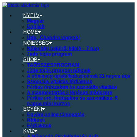
NYELV
Magyar
English
HOME
Üdv., Chandra vagyok!
NŐIESSÉG
Nőiesség belülről kifelé – 7 nap
Jáde tojás program
SHOP
TAÖSSZESPROGRAM
Jáde tojás program nőknek
A nőiesség újrafelfedezésének 21 napos útja
Szexuális vitalitás férfiaknak
Férfias önbizalom és szexuális vitalitás
A magmegtartás 6 lépéses módszere
Férfias erő, önbizalom és szexualitás: 6
napos mini-kurzus
EGYÉNI
Egyéni online támogatás
Nőknek
Férfiaknak
KVIZ
A Nőiesség újrafelfedezés Kvíz