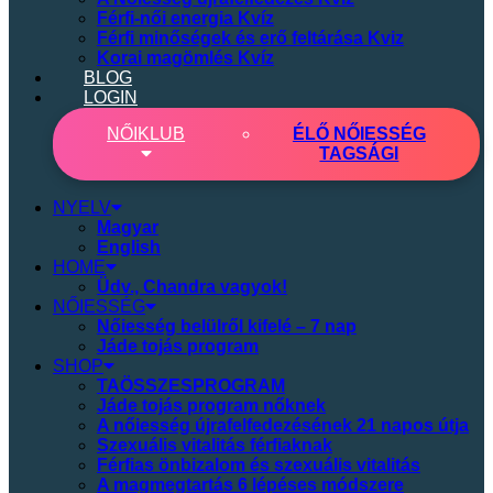
Férfi-női energia Kvíz
Férfi minőségek és erő feltárása Kviz
Korai magömlés Kvíz
BLOG
LOGIN
NŐI
KLUB
ÉLŐ NŐIESSÉG
TAGSÁGI
NYELV
Magyar
English
HOME
Üdv., Chandra vagyok!
NŐIESSÉG
Nőiesség belülről kifelé – 7 nap
Jáde tojás program
SHOP
TAÖSSZESPROGRAM
Jáde tojás program nőknek
A nőiesség újrafelfedezésének 21 napos útja
Szexuális vitalitás férfiaknak
Férfias önbizalom és szexuális vitalitás
A magmegtartás 6 lépéses módszere