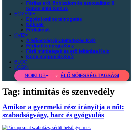
Férfias erő, önbizalom és szexualitás: 6
napos mini-kurzus
EGYÉNI
Egyéni online támogatás
Nőknek
Férfiaknak
KVIZ
A Nőiesség újrafelfedezés Kvíz
Férfi-női energia Kvíz
Férfi minőségek és erő feltárása Kviz
Korai magömlés Kvíz
BLOG
LOGIN
NŐI
KLUB
ÉLŐ NŐIESSÉG TAGSÁGI
Tag:
intimitás és szenvedély
Amikor a gyermeki rész irányítja a nőt:
szabadságvágy, harc és gyógyulás