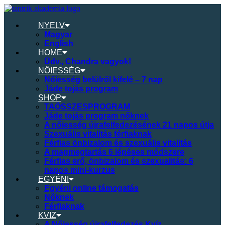
NYELV
Magyar
English
HOME
Üdv., Chandra vagyok!
NŐIESSÉG
Nőiesség belülről kifelé – 7 nap
Jáde tojás program
SHOP
TAÖSSZESPROGRAM
Jáde tojás program nőknek
A nőiesség újrafelfedezésének 21 napos útja
Szexuális vitalitás férfiaknak
Férfias önbizalom és szexuális vitalitás
A magmegtartás 6 lépéses módszere
Férfias erő, önbizalom és szexualitás: 6
napos mini-kurzus
EGYÉNI
Egyéni online támogatás
Nőknek
Férfiaknak
KVIZ
A Nőiesség újrafelfedezés Kvíz